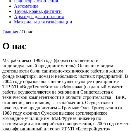
Радиаторы отопления
Автоматика
Трубы, краны, фитинги
Арматура для отопления
Материалы для газификации
Главная
/
О нас
О нас
Мы работаем с 1998 года (форма собственности –
индивидуальный предприниматель). Основным видом
деятельности были санитарно-технические работы в жилом
фонде (квартиры, дома) и небольших частных предприятий. В
2004 году образовалось ныне существующее предприятие
ТПЧУП «ВодоТеплоКомплектМонтаж» (на данный момент
работы осуществляются на основании Свидетельства о
технической компетентности в области строительства – ВиК,
отопление, вентиляция, газоснабжение). Осуществляет
руководство предприятием – Громыко Олег Григорьевич (в
1988 году окончил Сумское высшее артиллерийское
командное училище им. М.В.Фрунзе инженер по
эксплуатации артиллерийского вооружения, с 2005 года имеет
квалификационный аттестат ИРУП «Белстройцентр»