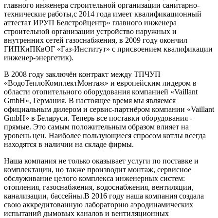
главного инженера строительной организации санитарно-
технические работы,с 2014 года имеет квалификационный
аттестат ИРУП Белстройцентр» главного инженера
строительной организации устройство наружных и
внутренних сетей газоснабжения, в 2009 году окончил
ГИПКиПКвОГ «Газ-Институт» с присвоением квалификации
инженер-энергетик).
В 2008 году заключён контракт между ТПЧУП
«ВодоТеплоКомплектМонтаж» и европейским лидером в
области отопительного оборудования компанией «Vaillant
GmbН», Германия. В настоящее время мы являемся
официальным дилером и сервис-партнёром компании «Vaillant
GmbН» в Беларуси. Теперь все поставки оборудования -
прямые. Это самым положительным образом влияет на
уровень цен. Наиболее пользующиеся спросом котлы всегда
находятся в наличии на складе фирмы.
Наша компания не только оказывает услуги по поставке и
комплектации, но также производит монтаж, сервисное
обслуживание целого комплекса инженерных систем:
отопления, газоснабжения, водоснабжения, вентиляции,
канализации, бассейны.В 2016 году наша компания создала
свою аккредитованную лабораторию аэродинамических
испытаний дымовых каналов и вентиляционных