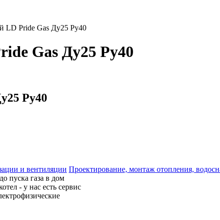
 LD Pride Gas Ду25 Ру40
ide Gas Ду25 Ру40
у25 Ру40
Проектирование, монтаж отопления, водосн
до пуска газа в дом
котел - у нас есть сервис
лектрофизические