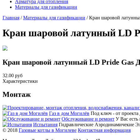
Арматура для отопления
Материалы для газификации
Главная
/
Материалы для газификации
/
Кран шаровой латунный
Кран шаровой латунный LD Pr
Кран шаровой латунный LD Pride Gas Д
32.00
руб
Характеристики
Монтаж
Газ в дом Могилёв
Под ключ - от проекта 
Обслуживание и ремонт
У Вас есть 
Испытания
Гидравлические Аэродинамичекие Э
© 2018
Газовые котлы в Могилеве
Контактная информация